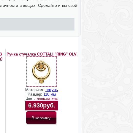
тичности в вещах. Сделайте и вы свой
3
Ручка стучалка COTTALI "RING" OLV
т)
Материал:
латунь
Размер:
110 мм
Цвет:
глянц.латунь
6.930руб.