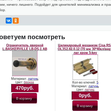
нии, ничего лишнего. Подойдет для ценителей минимализма и прак
бор.
оветуем посмотреть
Ограничитель дверной
Цилиндровый механизм Cisa RS
L.BASKERVILLE LB-DS-1 AВ
OL3S2.82.0.12 (70 мм 30*40кл/вер
лат хром 5-key
Материал:
латунь
Цвет:
бронза
Кол-во ключей:
5
Материал:
латунь
470руб.
Цвет:
латунь
0руб.