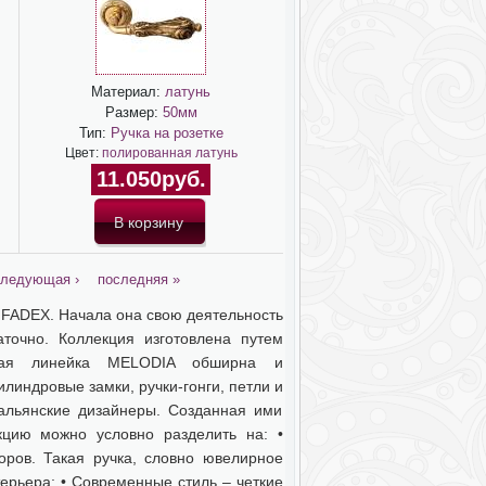
Материал:
латунь
Размер:
50мм
Тип:
Ручка на розетке
Цвет:
полированная латунь
11.050руб.
ледующая ›
последняя »
FADEX. Начала она свою деятельность
точно. Коллекция изготовлена путем
товая линейка MELODIA обширна и
илиндровые замки, ручки-гонги, петли и
альянские дизайнеры. Созданная ими
цию можно условно разделить на: •
ров. Такая ручка, словно ювелирное
ерьера; • Современные стиль – четкие