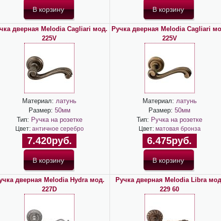
чка дверная Melodia Cagliari мод.
Ручка дверная Melodia Cagliari мо
225V
225V
Материал:
латунь
Материал:
латунь
Размер:
50мм
Размер:
50мм
Тип:
Ручка на розетке
Тип:
Ручка на розетке
Цвет:
античное серебро
Цвет:
матовая бронза
7.420руб.
6.475руб.
учка дверная Melodia Hydra мод.
Ручка дверная Melodia Libra мод
227D
229 60