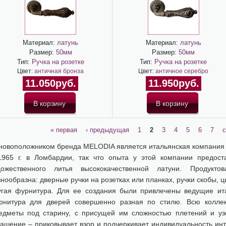
Материал:
латунь
Материал:
латунь
Размер:
50мм
Размер:
50мм
Тип:
Ручка на розетке
Тип:
Ручка на розетке
Цвет:
античная бронза
Цвет:
античное серебро
11.050руб.
11.950руб.
« первая
‹ предыдущая
1
2
3
4
5
6
7
с
новоположником бренда MELODIA является итальянская компания 
1965 г. в Ломбардии, так что опыта у этой компании предоста
дожественного литья высококачественной латуни. Продук
нообразна: дверные ручки на розетках или планках, ручки скобы, ц
угая фурнитура. Для ее создания были привлечены ведущие ит
рнитура для дверей совершенно разная по стилю. Всю коллек
едметы под старину, с присущей им сложностью плетений и узо
рашение – приковывает взор и подчеркивает индивидуальность инт