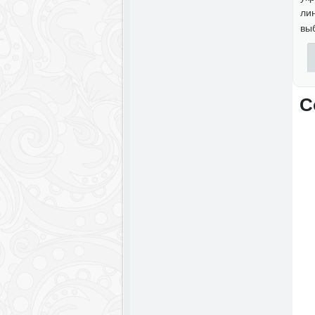
ли
вы
С