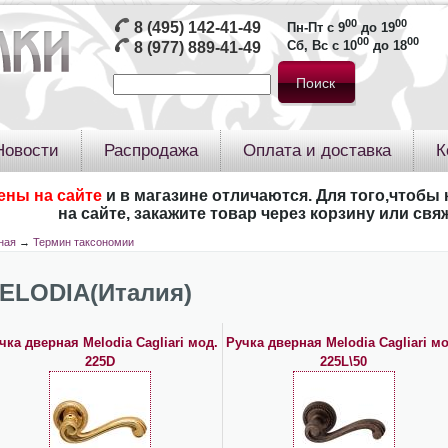
00
00
8 (495) 142-41-49
Пн-Пт с 9
до 19
00
00
Сб, Вс с 10
до 18
8 (977) 889-41-49
Новости
Распродажа
Оплата и доставка
К
ены на сайте
и в магазине отличаются. Для того,чтобы 
на сайте, закажите товар через корзину или св
ная
→
Термин таксономии
ELODIA(Италия)
чка дверная Melodia Cagliari мод.
Ручка дверная Melodia Cagliari мо
225D
225L\50