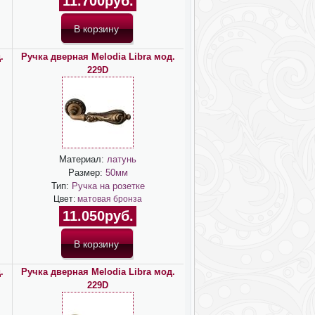
11.700руб.
.
Ручка дверная Melodia Libra мод.
229D
Материал:
латунь
Размер:
50мм
Тип:
Ручка на розетке
Цвет:
матовая бронза
11.050руб.
.
Ручка дверная Melodia Libra мод.
229D