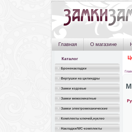
Главная
О магазине
Ц
Каталог
Броненакладки
Глав
Вертушки на цилиндры
M
Замки кодовые
Замки межкомнатные
Ру
Замки электромеханические
Комплекты ключей,нуклео
Накладки/WC-комплекты