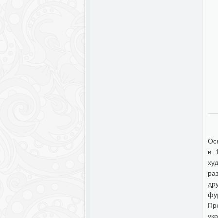
Ос
в 
ху
раз
др
фу
Пр
ук