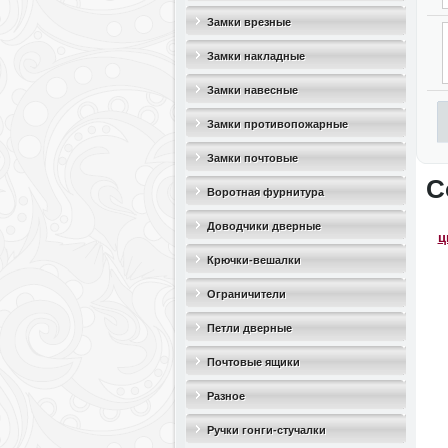
Замки врезные
Замки накладные
Замки навесные
Замки противопожарные
Замки почтовые
С
Воротная фурнитура
Доводчики дверные
ц
Крючки-вешалки
Ограничители
дверные(стопоры)
Петли дверные
Почтовые ящики
Разное
Ручки гонги-стучалки