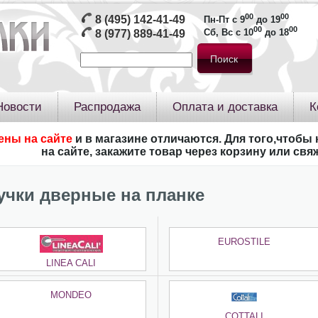
00
00
8 (495) 142-41-49
Пн-Пт с 9
до 19
00
00
Сб, Вс с 10
до 18
8 (977) 889-41-49
Новости
Распродажа
Оплата и доставка
К
ены на сайте
и в магазине отличаются. Для того,чтобы 
на сайте, закажите товар через корзину или св
учки дверные на планке
EUROSTILE
LINEA CALI
MONDEO
COTTALI