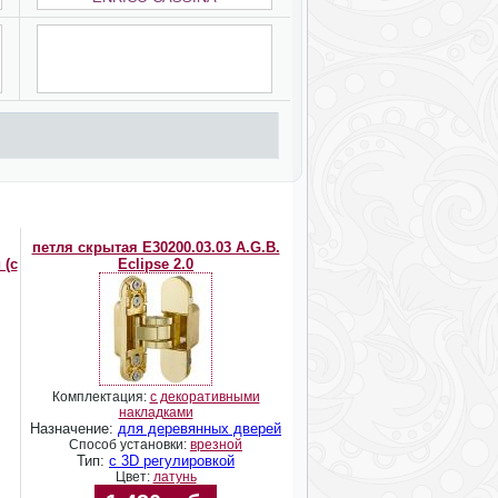
петля скрытая E30200.03.03 A.G.B.
 (с
Eclipse 2.0
Комплектация:
с декоративными
накладками
Назначение:
для деревянных дверей
Способ установки:
врезной
Тип:
с 3D регулировкой
Цвет:
латунь