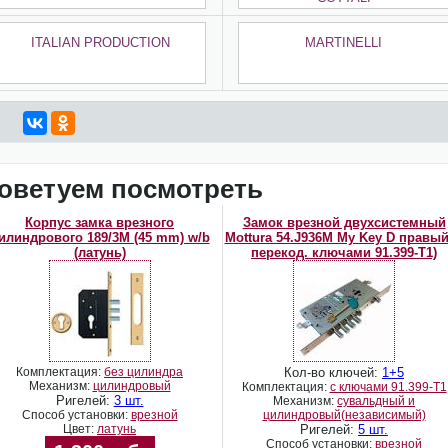
ITALIAN PRODUCTION
MARTINELLI
оветуем посмотреть
Корпус замка врезного
Замок врезной двухсистемный
илиндрового 189/3M (45 mm) w/b
Mottura 54.J936M My Key D правый
(латунь)
перекод. ключами 91.399-T1)
Комплектация:
без цилиндра
Кол-во ключей:
1+5
Механизм:
цилиндровый
Комплектация:
с ключами 91.399-T1
Ригелей:
3 шт.
Механизм:
сувальдный и
Способ установки:
врезной
цилиндровый(независимый)
Цвет:
латунь
Ригелей:
5 шт.
Способ установки:
врезной