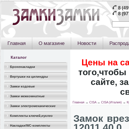
8 (49
8 (97
Главная
О магазине
Новости
Распрод
Каталог
Цены на с
Броненакладки
того,чтобы 
Вертушки на цилиндры
сайте, з
Замки кодовые
с
Замки межкомнатные
Главная
→
CISA
→
CISA (Италия)
→
К
Замки электромеханические
Замок врез
Комплекты ключей,нуклео
12011.40.0
Накладки/WC-комплекты