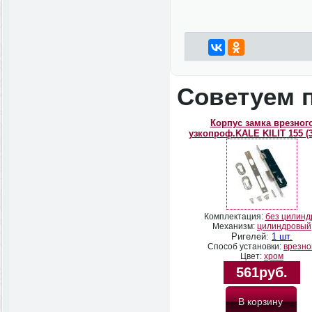
Советуем 
Корпус замка врезног
узкопроф.KALE KILIT 155 (
Комплектация:
без цилинд
Механизм:
цилиндровый
Ригелей:
1 шт.
Способ установки:
врезно
Цвет:
хром
561руб.