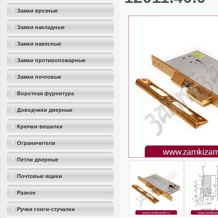
Замки врезные
Замки накладные
Замки навесные
Замки противопожарные
Замки почтовые
Воротная фурнитура
Доводчики дверные
Крючки-вешалки
Ограничители
дверные(стопоры)
Петли дверные
Почтовые ящики
Разное
Ручки гонги-стучалки