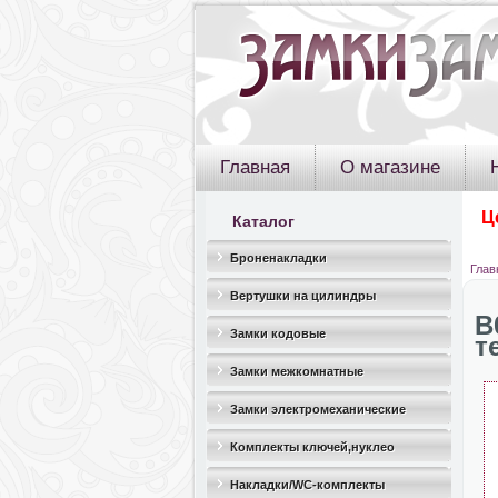
Главная
О магазине
Ц
Каталог
Броненакладки
Глав
Вертушки на цилиндры
B
Замки кодовые
т
Замки межкомнатные
Замки электромеханические
Комплекты ключей,нуклео
Накладки/WC-комплекты