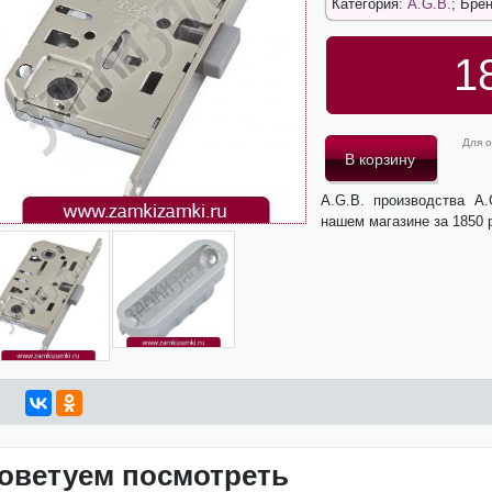
Категория:
A.G.B.
; Бре
1
Для о
A.G.B. производства A
нашем магазине за 1850 
оветуем посмотреть