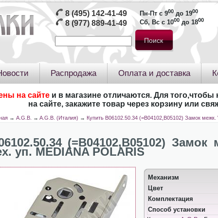
00
00
8 (495) 142-41-49
Пн-Пт с 9
до 19
00
00
Сб, Вс с 10
до 18
8 (977) 889-41-49
Новости
Распродажа
Оплата и доставка
К
ены на сайте
и в магазине отличаются. Для того,чтобы 
на сайте, закажите товар через корзину или св
ная
→
A.G.B.
→
A.G.B. (Италия)
→
Купить B06102.50.34 (=B04102,B05102) Замок межк.
06102.50.34 (=B04102,B05102) Замок 
ех. уп. MEDIANA POLARIS
Механизм
Цвет
Комплектация
Способ установки