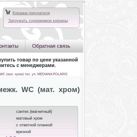
Корзина покупателя
Загружать содержимое корзины
онтакты
Обратная связь
купить товар по цене указанной
яжитесь с менеджерами.
 WC (мат. хром) тех. уп. MEDIANA POLARIS
межк. WC (мат. хром)
сантех.(магнитный)
матовый хром
с ответной планкой
врезной