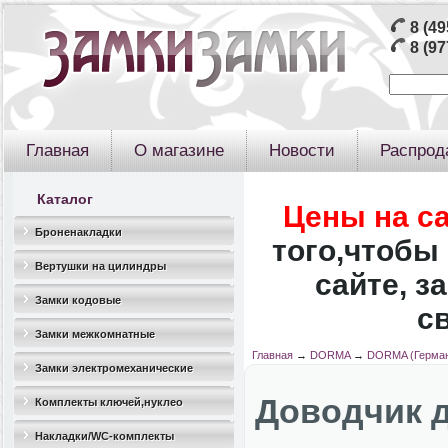
8 (49
8 (97
Главная
О магазине
Новости
Распрод
Каталог
Цены на с
Броненакладки
того,чтобы 
Вертушки на цилиндры
сайте, з
Замки кодовые
с
Замки межкомнатные
Главная
→
DORMA
→
DORMA (Герман
Замки электромеханические
Доводчик д
Комплекты ключей,нуклео
Накладки/WC-комплекты