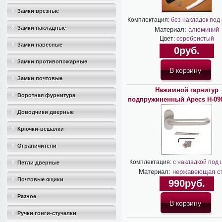
Замки врезные
Комплектация:
без накладок под
Замки накладные
Материал:
алюминий
Цвет:
серебристый
Замки навесные
0руб.
Замки противопожарные
Замки почтовые
Нажимной гарнитур
Воротная фурнитура
подпружиненный Apecs H-09
Доводчики дверные
Крючки-вешалки
Ограничители
дверные(стопоры)
Комплектация:
с накладкой под
Петли дверные
Материал:
нержавеющая с
Почтовые ящики
990руб.
Разное
Ручки гонги-стучалки