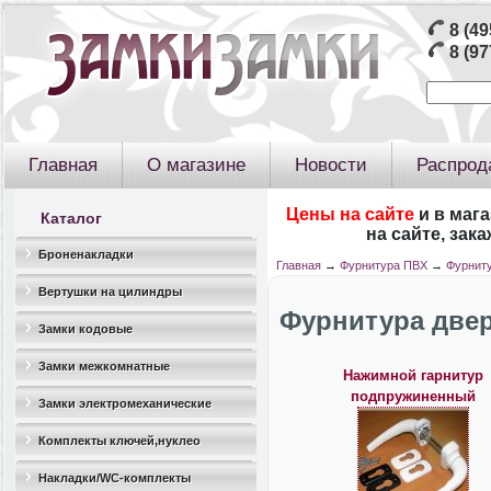
8 (49
8 (97
Главная
О магазине
Новости
Распрод
Цены на сайте
и в маг
Каталог
на сайте, зак
Броненакладки
Главная
→
Фурнитура ПВХ
→
Фурниту
Вертушки на цилиндры
Фурнитура двер
Замки кодовые
Замки межкомнатные
Нажимной гарнитур
подпружиненный
Замки электромеханические
Комплекты ключей,нуклео
Накладки/WC-комплекты