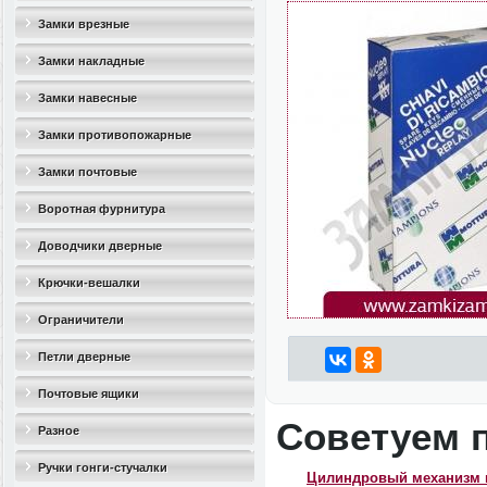
Замки врезные
Замки накладные
Замки навесные
Замки противопожарные
Замки почтовые
Воротная фурнитура
Доводчики дверные
Крючки-вешалки
Ограничители
дверные(стопоры)
Петли дверные
Почтовые ящики
Советуем 
Разное
Ручки гонги-стучалки
Цилиндровый механизм 