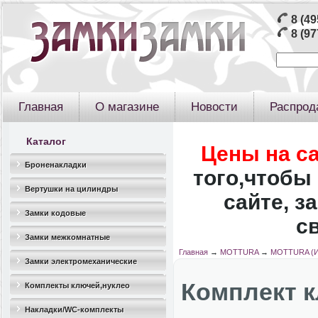
8 (49
8 (97
Главная
О магазине
Новости
Распрод
Каталог
Цены на с
Броненакладки
того,чтобы 
Вертушки на цилиндры
сайте, з
Замки кодовые
с
Замки межкомнатные
Главная
→
MOTTURA
→
MOTTURA (И
Замки электромеханические
Комплект к
Комплекты ключей,нуклео
Накладки/WC-комплекты