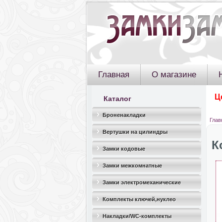
Главная
О магазине
Ц
Каталог
Броненакладки
Глав
Вертушки на цилиндры
К
Замки кодовые
Замки межкомнатные
Замки электромеханические
Комплекты ключей,нуклео
Накладки/WC-комплекты