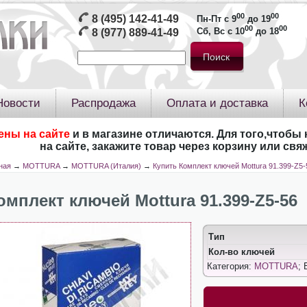
00
00
8 (495) 142-41-49
Пн-Пт с 9
до 19
00
00
Сб, Вс с 10
до 18
8 (977) 889-41-49
Новости
Распродажа
Оплата и доставка
К
ены на сайте
и в магазине отличаются. Для того,чтобы 
на сайте, закажите товар через корзину или св
ная
→
MOTTURA
→
MOTTURA (Италия)
→
Купить Комплект ключей Mottura 91.399-Z5-
омплект ключей Mottura 91.399-Z5-56
Тип
Кол-во ключей
Категория:
MOTTURA
; 