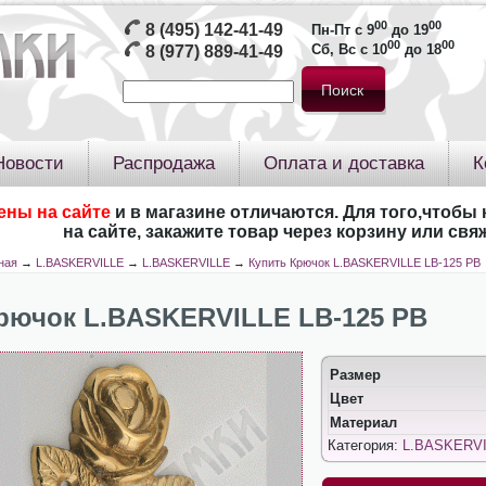
00
00
8 (495) 142-41-49
Пн-Пт с 9
до 19
00
00
Сб, Вс с 10
до 18
8 (977) 889-41-49
Новости
Распродажа
Оплата и доставка
К
ены на сайте
и в магазине отличаются. Для того,чтобы 
на сайте, закажите товар через корзину или св
ная
→
L.BASKERVILLE
→
L.BASKERVILLE
→
Купить Крючок L.BASKERVILLE LB-125 PB
рючок L.BASKERVILLE LB-125 PB
Размер
Цвет
Материал
Категория:
L.BASKERV