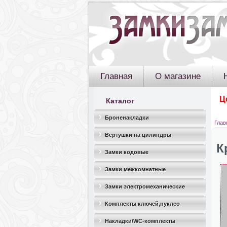
Главная
О магазине
Ц
Каталог
Броненакладки
Глав
Вертушки на цилиндры
К
Замки кодовые
Замки межкомнатные
Замки электромеханические
Комплекты ключей,нуклео
Накладки/WC-комплекты