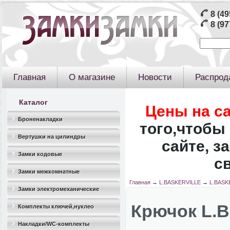
8 (49
8 (97
Главная
О магазине
Новости
Распрод
Каталог
Цены на с
Броненакладки
того,чтобы 
Вертушки на цилиндры
сайте, з
Замки кодовые
с
Замки межкомнатные
Главная
→
L.BASKERVILLE
→
L.BASK
Замки электромеханические
Крючок L.
Комплекты ключей,нуклео
Накладки/WC-комплекты