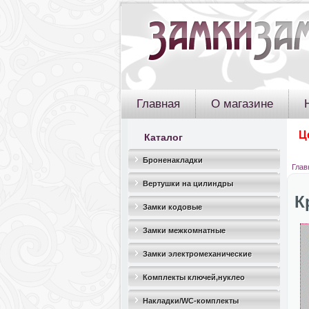
Главная
О магазине
Ц
Каталог
Броненакладки
Глав
Вертушки на цилиндры
К
Замки кодовые
Замки межкомнатные
Замки электромеханические
Комплекты ключей,нуклео
Накладки/WC-комплекты