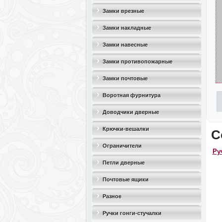
Замки врезные
Замки накладные
Замки навесные
Замки противопожарные
Замки почтовые
Воротная фурнитура
Доводчики дверные
Крючки-вешалки
С
Ограничители
Ру
дверные(стопоры)
Петли дверные
Почтовые ящики
Разное
Ручки гонги-стучалки