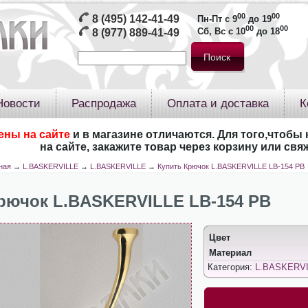
00
00
8 (495) 142-41-49
Пн-Пт с 9
до 19
00
00
Сб, Вс с 10
до 18
8 (977) 889-41-49
Новости
Распродажа
Оплата и доставка
К
ены на сайте
и в магазине отличаются. Для того,чтобы 
на сайте, закажите товар через корзину или св
ная
→
L.BASKERVILLE
→
L.BASKERVILLE
→
Купить Крючок L.BASKERVILLE LB-154 РB
рючок L.BASKERVILLE LB-154 РB
Цвет
Материал
Категория:
L.BASKERV