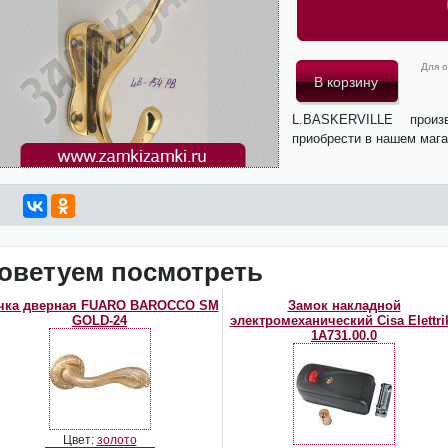
Для о
L.BASKERVILLE прои
приобрести в нашем мага
оветуем посмотреть
чка дверная FUARO BAROCCO SM
Замок накладной
GOLD-24
электромеханический Cisa Elettri
1А731.00.0
Цвет:
золото