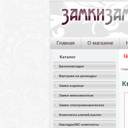
Главная
О магазине
Ц
Каталог
Броненакладки
Глав
Вертушки на цилиндры
К
Замки кодовые
Замки межкомнатные
Замки электромеханические
Комплекты ключей,нуклео
Накладки/WC-комплекты