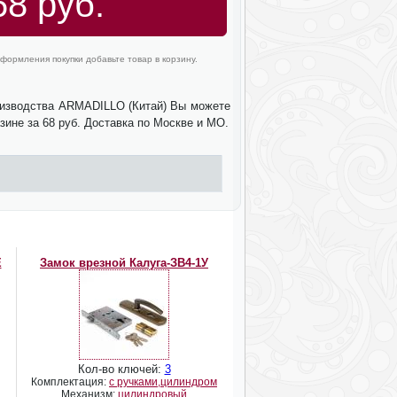
68 руб.
формления покупки добавьте товар в корзину.
оизводства ARMADILLO (Китай) Вы можете
зине за 68 руб. Доставка по Москве и МО.
E
Замок врезной Калуга-ЗВ4-1У
Кол-во ключей:
3
Комплектация:
с ручками,цилиндром
Механизм:
цилиндровый