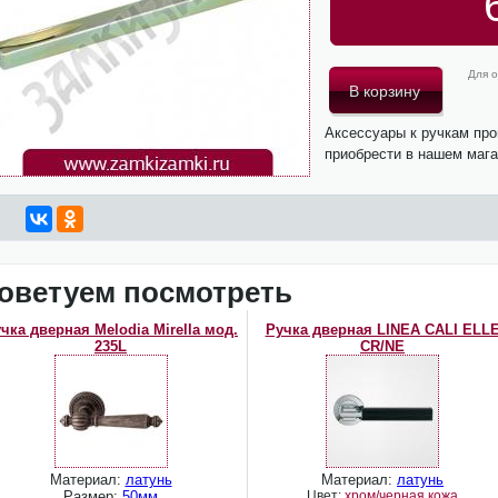
Для о
Аксессуары к ручкам пр
приобрести в нашем мага
оветуем посмотреть
чка дверная Melodia Mirella мод.
Ручка дверная LINEA CALI ELL
235L
CR/NE
Материал:
латунь
Материал:
латунь
Размер:
50мм
Цвет:
хром/черная кожа