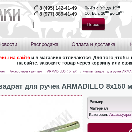
00
00
8 (495) 142-41-49
Пн-Пт с 9
до 19
00
00
Сб, Вс с 10
до 18
8 (977) 889-41-49
Новости
Распродажа
Оплата и доставка
К
ены на сайте
и в магазине отличаются. Для того,чтобы 
на сайте, закажите товар через корзину или св
ная
→
Аксессуары к ручкам
→
ARMADILLO (Китай)
→
Купить Квадрат для ручек ARM
вадрат для ручек ARMADILLO 8х150 
Размер
Материал
Категория:
Аксессуары 