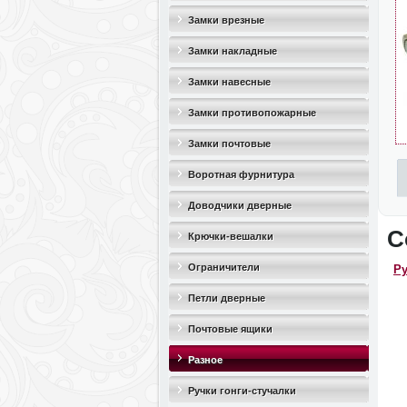
Замки врезные
Замки накладные
Замки навесные
Замки противопожарные
Замки почтовые
Воротная фурнитура
Доводчики дверные
С
Крючки-вешалки
Ограничители
Ру
дверные(стопоры)
Петли дверные
Почтовые ящики
Разное
Ручки гонги-стучалки