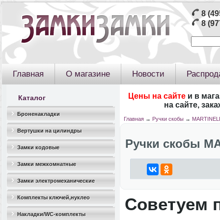
8 (49
8 (97
Главная
О магазине
Новости
Распрод
Цены на сайте
и в маг
Каталог
на сайте, зак
Броненакладки
Главная
→
Ручки скобы
→
MARTINEL
Вертушки на цилиндры
Ручки скобы M
Замки кодовые
Замки межкомнатные
Замки электромеханические
Комплекты ключей,нуклео
Советуем 
Накладки/WC-комплекты