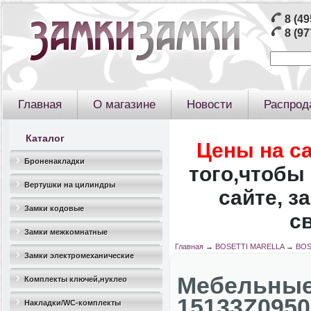
8 (49
8 (97
Главная
О магазине
Новости
Распрод
Каталог
Цены на с
Броненакладки
того,чтобы 
Вертушки на цилиндры
сайте, з
Замки кодовые
с
Замки межкомнатные
Главная
→
BOSETTI MARELLA
→
BOS
Замки электромеханические
Мебельны
Комплекты ключей,нуклео
15133Z0950
Накладки/WC-комплекты