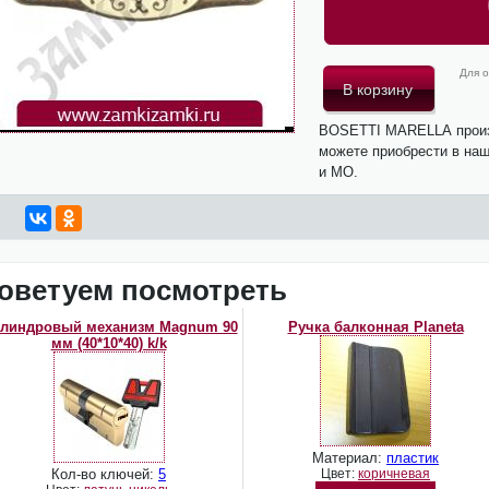
Для о
BOSETTI MARELLA произ
можете приобрести в наш
и МО.
оветуем посмотреть
линдровый механизм Magnum 90
Ручка балконная Planeta
мм (40*10*40) k/k
Материал:
пластик
Кол-во ключей:
5
Цвет:
коричневая