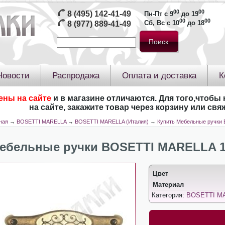
00
00
8 (495) 142-41-49
Пн-Пт с 9
до 19
00
00
Сб, Вс с 10
до 18
8 (977) 889-41-49
Новости
Распродажа
Оплата и доставка
К
ены на сайте
и в магазине отличаются. Для того,чтобы 
на сайте, закажите товар через корзину или св
ная
→
BOSETTI MARELLA
→
BOSETTI MARELLA (Италия)
→
Купить Мебельные ручки
ебельные ручки BOSETTI MARELLA 1
Цвет
Материал
Категория:
BOSETTI M