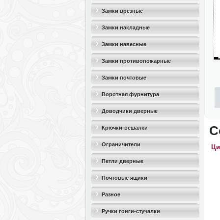
Замки врезные
Замки накладные
Замки навесные
Замки противопожарные
Замки почтовые
Воротная фурнитура
Доводчики дверные
С
Крючки-вешалки
Ограничители
Ци
дверные(стопоры)
Петли дверные
Почтовые ящики
Разное
Ручки гонги-стучалки