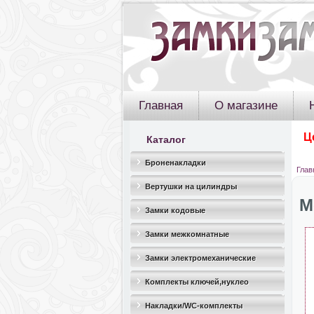
Главная
О магазине
Ц
Каталог
Броненакладки
Глав
Вертушки на цилиндры
М
Замки кодовые
Замки межкомнатные
Замки электромеханические
Комплекты ключей,нуклео
Накладки/WC-комплекты