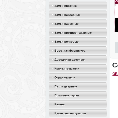
Замки врезные
Замки накладные
Замки навесные
Замки противопожарные
Замки почтовые
Воротная фурнитура
Доводчики дверные
С
Крючки-вешалки
OЕ3
Ограничители
дверные(стопоры)
Петли дверные
Почтовые ящики
Разное
Ручки гонги-стучалки