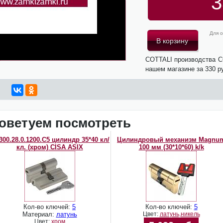
3
Для о
COTTALI производства C
нашем магазине за 330 р
оветуем посмотреть
00.28.0.1200.C5 цилиндр 35*40 кл/
Цилиндровый механизм Magnu
кл. (хром) CISA ASIX
100 мм (30*10*60) k/k
Кол-во ключей:
5
Кол-во ключей:
5
Материал:
латунь
Цвет:
латунь,никель
Цвет:
хром