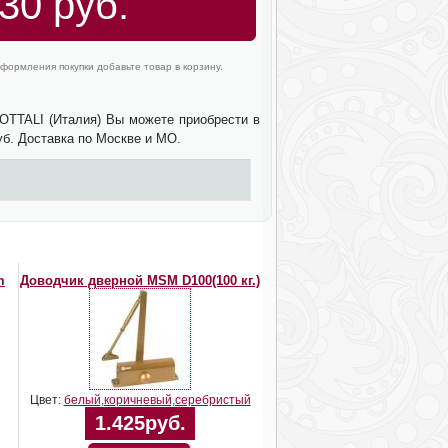
30 руб.
формления покупки добавьте товар в корзину.
OTTALI (Италия) Вы можете приобрести в
уб. Доставка по Москве и МО.
m
Доводчик дверной MSM D100(100 кг.)
Цвет:
белый,коричневый,серебристый
1.425руб.