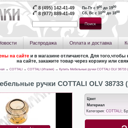
00
00
8 (495) 142-41-49
Пн-Пт с 9
до 19
00
00
Сб, Вс с 10
до 18
8 (977) 889-41-49
Новости
Распродажа
Оплата и доставка
К
ены на сайте
и в магазине отличаются. Для того,чтобы 
на сайте, закажите товар через корзину или св
ная
→
COTTALI
→
COTTALI (Италия)
→
Купить Мебельные ручки COTTALI OLV 38733 
ебельные ручки COTTALI OLV 38733 
Цвет
Материал
Категория:
COTTALI
; Б