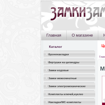
Главная
О магазине
Ц
Каталог
Броненакладки
Глав
Вертушки на цилиндры
М
Замки кодовые
Замки межкомнатные
Замки электромеханические
Комплекты ключей,нуклео
Накладки/WC-комплекты