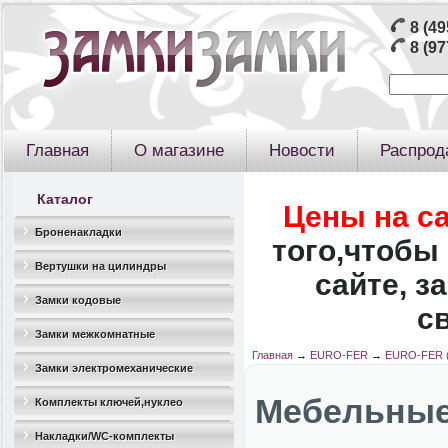
8 (49
8 (97
Главная
О магазине
Новости
Распрод
Каталог
Цены на с
Броненакладки
того,чтобы 
Вертушки на цилиндры
сайте, з
Замки кодовые
с
Замки межкомнатные
Главная
→
EURO-FER
→
EURO-FER (
Замки электромеханические
Мебельные 
Комплекты ключей,нуклео
Накладки/WC-комплекты