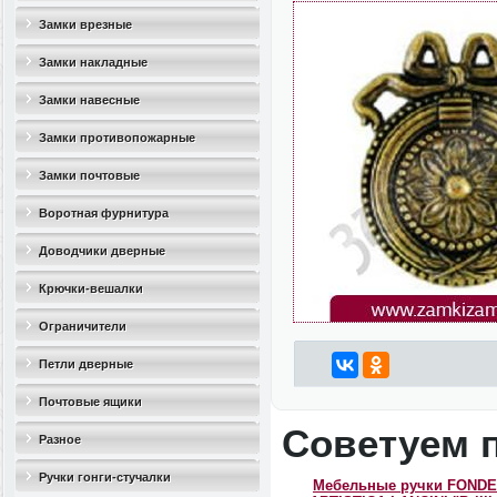
Замки врезные
Замки накладные
Замки навесные
Замки противопожарные
Замки почтовые
Воротная фурнитура
Доводчики дверные
Крючки-вешалки
Ограничители
дверные(стопоры)
Петли дверные
Почтовые ящики
Советуем 
Разное
Ручки гонги-стучалки
Мебельные ручки FONDE