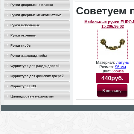
Ручки дверные на планке
Советуем 
Ручки дверные,межкомнатные
Мебельные ручки EURO-
Ручки мебельные
15.206.96.02
Ручки оконные
Ручки скобы
Ручки-защелки,кнобы
Материал:
латунь
Фурнитура для раздв. дверей
Размер:
96 мм
Цвет:
бронза
Фурнитура для финских дверей
440руб.
Фурнитура ПВХ
Цилиндровые механизмы