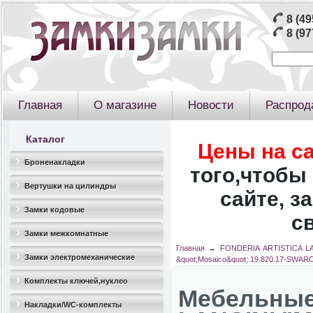
8 (49
8 (97
Главная
О магазине
Новости
Распрод
Каталог
Цены на с
Броненакладки
того,чтобы 
Вертушки на цилиндры
сайте, з
Замки кодовые
с
Замки межкомнатные
Главная
→
FONDERIA ARTISTICA L
Замки электромеханические
&quot;Mosaico&quot; 19.820.17-SWAR
Комплекты ключей,нуклео
Мебельны
Накладки/WC-комплекты