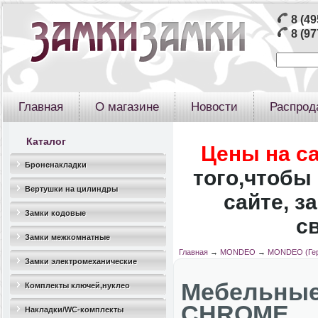
8 (49
8 (97
Главная
О магазине
Новости
Распрод
Каталог
Цены на с
Броненакладки
того,чтобы 
Вертушки на цилиндры
сайте, з
Замки кодовые
с
Замки межкомнатные
Главная
→
MONDEO
→
MONDEO (Гер
Замки электромеханические
Мебельные
Комплекты ключей,нуклео
CHROME
Накладки/WC-комплекты