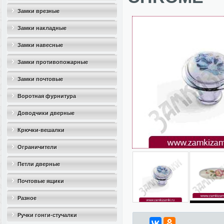
Замки врезные
Замки накладные
Замки навесные
Замки противопожарные
Замки почтовые
Воротная фурнитура
Доводчики дверные
Крючки-вешалки
Ограничители
дверные(стопоры)
Петли дверные
Почтовые ящики
Разное
Ручки гонги-стучалки