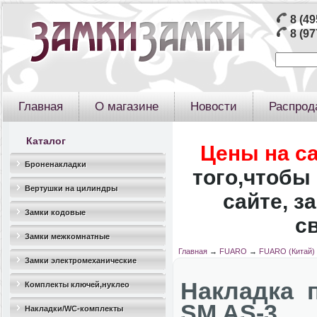
8 (49
8 (97
Главная
О магазине
Новости
Распрод
Каталог
Цены на с
Броненакладки
того,чтобы 
Вертушки на цилиндры
сайте, з
Замки кодовые
с
Замки межкомнатные
Главная
→
FUARO
→
FUARO (Китай)
Замки электромеханические
Накладка
Комплекты ключей,нуклео
SM AS-3
Накладки/WC-комплекты