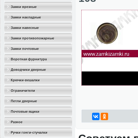
Замки врезные
Замки накладные
Замки навесные
Замки противопожарные
Замки почтовые
Воротная фурнитура
Доводчики дверные
Крючки-вешалки
Ограничители
дверные(стопоры)
Петли дверные
Почтовые ящики
Разное
Ручки гонги-стучалки