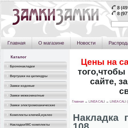
8 (49
8 (97
Главная
О магазине
Новости
Распрод
Каталог
Цены на с
Броненакладки
того,чтобы 
Вертушки на цилиндры
сайте, з
Замки кодовые
с
Замки межкомнатные
Главная
→
LINEA CALI
→
LINEA CALI 
Замки электромеханические
Накладка 
Комплекты ключей,нуклео
108
Накладки/WC-комплекты