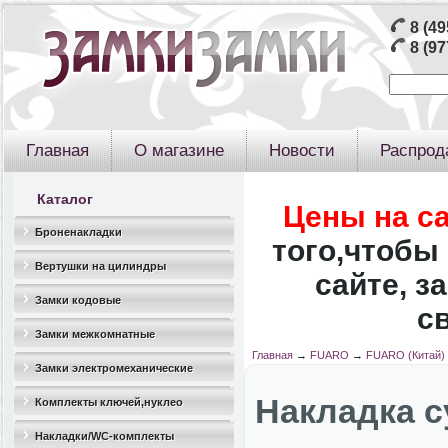
8 (49
8 (97
Главная
О магазине
Новости
Распрод
Каталог
Цены на с
Броненакладки
того,чтобы 
Вертушки на цилиндры
сайте, з
Замки кодовые
с
Замки межкомнатные
Главная
→
FUARO
→
FUARO (Китай)
Замки электромеханические
Накладка 
Комплекты ключей,нуклео
Накладки/WC-комплекты