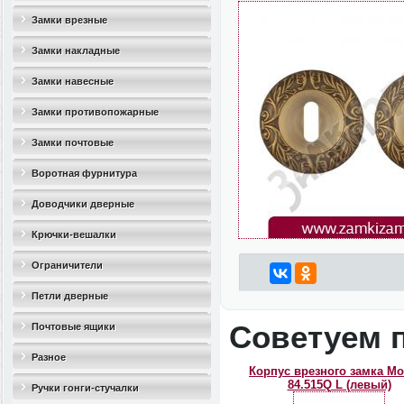
Замки врезные
Замки накладные
Замки навесные
Замки противопожарные
Замки почтовые
Воротная фурнитура
Доводчики дверные
Крючки-вешалки
Ограничители
дверные(стопоры)
Петли дверные
Советуем 
Почтовые ящики
Разное
Корпус врезного замка Mo
84.515Q L (левый)
Ручки гонги-стучалки