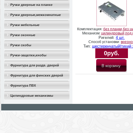
Ручки дверные на планке
Ручки дверные,межкомнатные
Ручки мебельные
Комплектация:
без планки,без 
Механизм:
цилиндровый,под 
Ручки оконные
Ригелей:
4 шт.
Способ установки:
врезно
Ручки скобы
Тип:
шестеренчатый(тихий 
0руб.
Ручки-защелки,кнобы
Фурнитура для раздв. дверей
Фурнитура для финских дверей
Фурнитура ПВХ
Цилиндровые механизмы