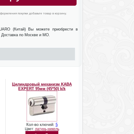
формления покупки добавьте товар в корзину.
UARO (Китай) Вы можете приобрести в
. Доставка по Москве и МО.
Цилиндровый механизм KABA
EXPERT 95мм (45*50) k/k
Кол-во ключей:
5
Цвет:
латунь,никель