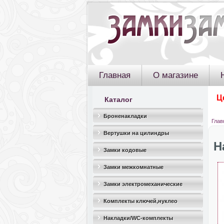
Главная
О магазине
Ц
Каталог
Броненакладки
Глав
Вертушки на цилиндры
Н
Замки кодовые
Замки межкомнатные
Замки электромеханические
Комплекты ключей,нуклео
Накладки/WC-комплекты