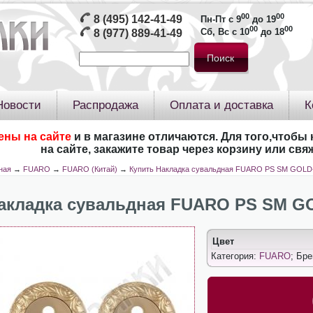
00
00
8 (495) 142-41-49
Пн-Пт с 9
до 19
00
00
Сб, Вс с 10
до 18
8 (977) 889-41-49
Новости
Распродажа
Оплата и доставка
К
ены на сайте
и в магазине отличаются. Для того,чтобы 
на сайте, закажите товар через корзину или св
ная
→
FUARO
→
FUARO (Китай)
→
Купить Накладка сувальдная FUARO PS SM GOLD
акладка сувальдная FUARO PS SM G
Цвет
Категория:
FUARO
; Бр