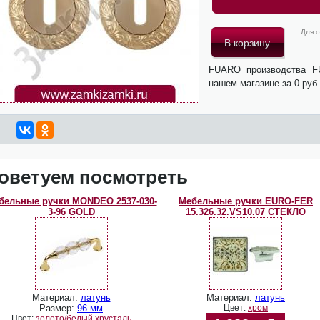
Для о
FUARO производства F
нашем магазине за 0 руб
оветуем посмотреть
бельные ручки MONDEO 2537-030-
Мебельные ручки EURO-FER
3-96 GOLD
15.326.32.VS10.07 СТЕКЛО
Материал:
латунь
Материал:
латунь
Размер:
96 мм
Цвет:
хром
Цвет:
золото/белый хрусталь