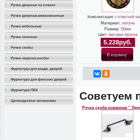
Ручки дверные на планке
Ручки дверные,межкомнатные
Комплектация:
с ответной ч
Материал:
латунь
Ручки мебельные
Размер:
50мм
Цвет:
матовая бронза
Ручки оконные
5.228руб.
Ручки скобы
Ручки-защелки,кнобы
Фурнитура для раздв. дверей
Фурнитура для финских дверей
Фурнитура ПВХ
Советуем 
Цилиндровые механизмы
Ручка скоба кованная " Леп