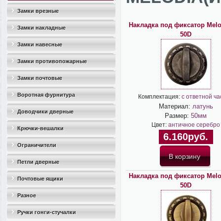
Замки врезные
Накладка под фиксатор Mel
Замки накладные
50D
Замки навесные
Замки противопожарные
Замки почтовые
Воротная фурнитура
Комплектация:
с ответной ч
Материал:
латунь
Доводчики дверные
Размер:
50мм
Цвет:
античное серебро
Крючки-вешалки
6.160руб.
Ограничители
дверные(стопоры)
Петли дверные
Накладка под фиксатор Mel
Почтовые ящики
50D
Разное
Ручки гонги-стучалки