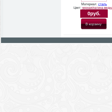
Материал:
сталь
Цвет:
черная/патина медн
0руб.