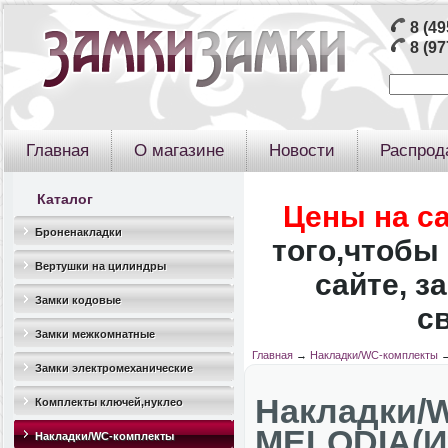
8 (49
8 (97
Главная
О магазине
Новости
Распрод
Каталог
Цены на с
Броненакладки
того,чтобы 
Вертушки на цилиндры
сайте, з
Замки кодовые
с
Замки межкомнатные
Главная
→
Накладки/WC-комплекты
Замки электромеханические
Накладки/
Комплекты ключей,нуклео
MELODIA(И
Накладки/WC-комплекты