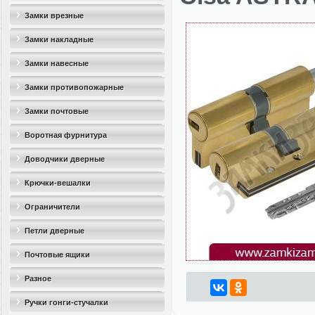
Замки врезные
Замки накладные
Замки навесные
Замки противопожарные
Замки почтовые
Воротная фурнитура
Доводчики дверные
Крючки-вешалки
Ограничители
дверные(стопоры)
Петли дверные
Почтовые ящики
Разное
Ручки гонги-стучалки