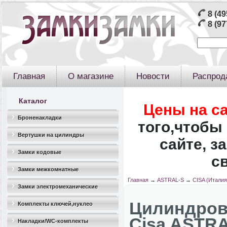
8 (49
8 (97
Главная
О магазине
Новости
Распрод
Каталог
Цены на с
Броненакладки
того,чтобы 
Вертушки на цилиндры
сайте, з
Замки кодовые
с
Замки межкомнатные
Главная
→
ASTRAL-S
→
CISA (Италия
Замки электромеханические
Цилиндро
Комплекты ключей,нуклео
Cisa ASTRA
Накладки/WC-комплекты