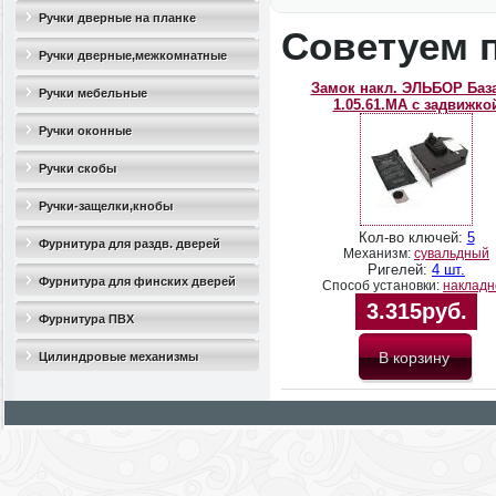
Ручки дверные на планке
Советуем 
Ручки дверные,межкомнатные
Замок накл. ЭЛЬБОР Баз
Ручки мебельные
1.05.61.MA с задвижко
Ручки оконные
Ручки скобы
Ручки-защелки,кнобы
Кол-во ключей:
5
Фурнитура для раздв. дверей
Механизм:
сувальдный
Ригелей:
4 шт.
Фурнитура для финских дверей
Способ установки:
накладн
3.315руб.
Фурнитура ПВХ
Цилиндровые механизмы