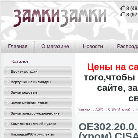
8 (49
8 (97
Главная
О магазине
Новости
Распрод
Каталог
Цены на с
Броненакладки
того,чтобы 
Вертушки на цилиндры
сайте, з
Замки кодовые
с
Замки межкомнатные
Главная
→
ASIX
→
CISA (Италия)
→
К
Замки электромеханические
OЕ302.20.0
Комплекты ключей,нуклео
(хром) CIS
Накладки/WC-комплекты