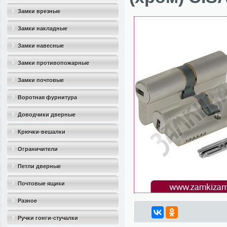
Замки врезные
Замки накладные
Замки навесные
Замки противопожарные
Замки почтовые
Воротная фурнитура
Доводчики дверные
Крючки-вешалки
Ограничители
дверные(стопоры)
Петли дверные
Почтовые ящики
Разное
Ручки гонги-стучалки