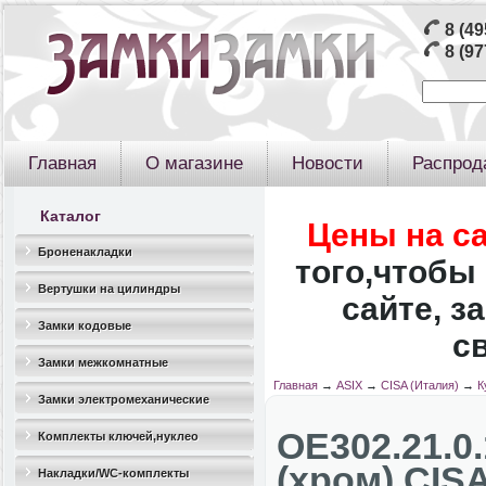
8 (49
8 (97
Главная
О магазине
Новости
Распрод
Каталог
Цены на с
Броненакладки
того,чтобы 
Вертушки на цилиндры
сайте, з
Замки кодовые
с
Замки межкомнатные
Главная
→
ASIX
→
CISA (Италия)
→
К
Замки электромеханические
OЕ302.21.0
Комплекты ключей,нуклео
(хром) CIS
Накладки/WC-комплекты