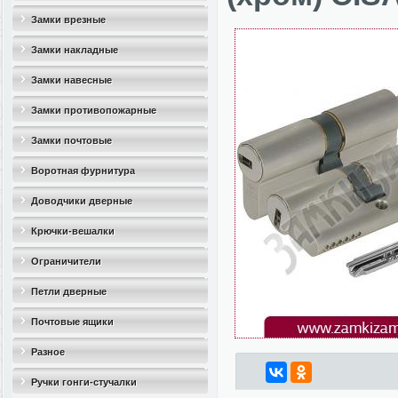
Замки врезные
Замки накладные
Замки навесные
Замки противопожарные
Замки почтовые
Воротная фурнитура
Доводчики дверные
Крючки-вешалки
Ограничители
дверные(стопоры)
Петли дверные
Почтовые ящики
Разное
Ручки гонги-стучалки