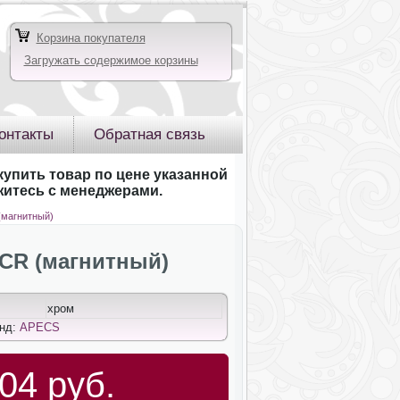
Корзина покупателя
Загружать содержимое корзины
онтакты
Обратная связь
купить товар по цене указанной
яжитесь с менеджерами.
(магнитный)
-CR (магнитный)
хром
енд:
APECS
04 руб.