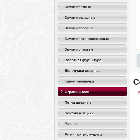
Замки врезные
Замки накладные
Замки навесные
Замки противопожарные
Замки почтовые
Воротная фурнитура
Доводчики дверные
С
Крючки-вешалки
Ограничители
Р
дверные(стопоры)
Петли дверные
Почтовые ящики
Разное
Ручки гонги-стучалки