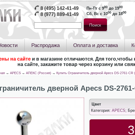
00
00
8 (495) 142-41-49
Пн-Пт с 9
до 19
00
00
Сб, Вс с 10
до 18
8 (977) 889-41-49
Новости
Распродажа
Оплата и доставка
К
ены на сайте
и в магазине отличаются. Для того,чтобы 
на сайте, закажите товар через корзину или св
ная
→
APECS
→
АПЕКС (Россия)
→
Купить Ограничитель дверной Apecs DS-2761-CR 
граничитель дверной Apecs DS-2761
Цвет
Категория:
APECS
; Бр
3