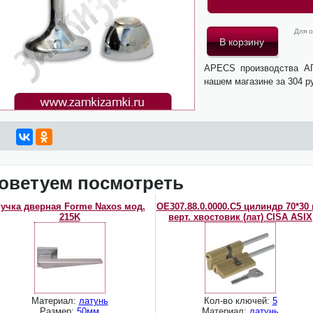
Для о
APECS производства АП
нашем магазине за 304 р
оветуем посмотреть
учка дверная Forme Naxos мод.
OЕ307.88.0.0000.C5 цилиндр 70*30 
215K
верт. хвостовик (лат) CISA ASIX
Материал:
латунь
Кол-во ключей:
5
Размер:
50мм
Материал:
латунь