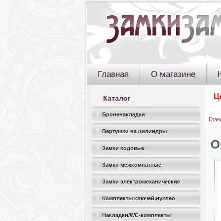
Главная
О магазине
Ц
Каталог
Броненакладки
Глав
Вертушки на цилиндры
О
Замки кодовые
Замки межкомнатные
Замки электромеханические
Комплекты ключей,нуклео
Накладки/WC-комплекты