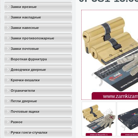
Замки врезные
Замки накладные
Замки навесные
Замки противопожарные
Замки почтовые
Воротная фурнитура
Доводчики дверные
Крючки-вешалки
Ограничители
дверные(стопоры)
Петли дверные
Почтовые ящики
Разное
Ручки гонги-стучалки