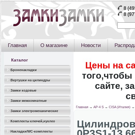
8 (49
8 (97
Главная
О магазине
Новости
Распрод
Каталог
Цены на с
Броненакладки
того,чтобы 
Вертушки на цилиндры
сайте, з
Замки кодовые
с
Замки межкомнатные
Главная
→
AP-4 S
→
CISA (Италия)
Замки электромеханические
Цилиндров
Комплекты ключей,нуклео
0P3S1-13.6
Накладки/WC-комплекты