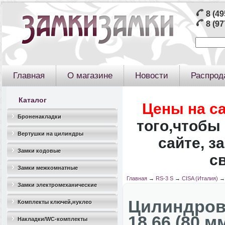
8 (49
8 (97
Главная
О магазине
Новости
Распрод
Каталог
Цены на с
Броненакладки
того,чтобы 
Вертушки на цилиндры
сайте, з
Замки кодовые
с
Замки межкомнатные
Главная
→
RS-3 S
→
CISA (Италия)
Замки электромеханические
Цилиндров
Комплекты ключей,нуклео
18.66 (80 м
Накладки/WC-комплекты