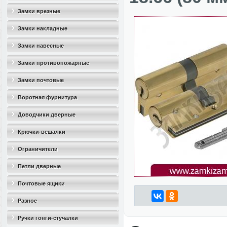
Замки врезные
Замки накладные
Замки навесные
Замки противопожарные
Замки почтовые
Воротная фурнитура
Доводчики дверные
Крючки-вешалки
Ограничители
дверные(стопоры)
Петли дверные
Почтовые ящики
Разное
Ручки гонги-стучалки