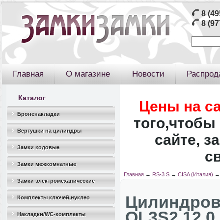
8 (49
8 (97
Главная
О магазине
Новости
Распрод
Каталог
Цены на с
Броненакладки
того,чтобы 
Вертушки на цилиндры
сайте, з
Замки кодовые
с
Замки межкомнатные
Главная
→
RS-3 S
→
CISA (Италия)
Замки электромеханические
Цилиндр
Комплекты ключей,нуклео
OL3S2.12
Накладки/WC-комплекты