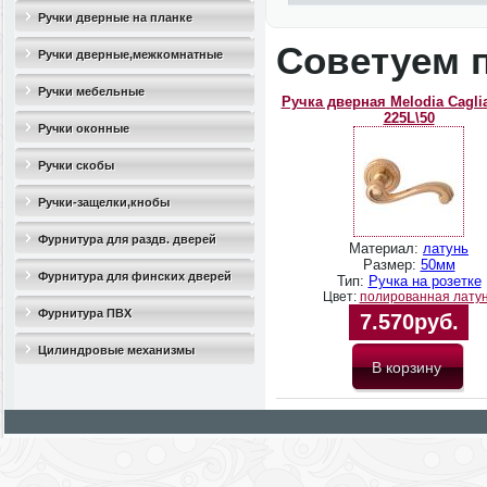
Ручки дверные на планке
Советуем 
Ручки дверные,межкомнатные
Ручки мебельные
Ручка дверная Melodia Caglia
225L\50
Ручки оконные
Ручки скобы
Ручки-защелки,кнобы
Фурнитура для раздв. дверей
Материал:
латунь
Размер:
50мм
Фурнитура для финских дверей
Тип:
Ручка на розетке
Цвет:
полированная лату
Фурнитура ПВХ
7.570руб.
Цилиндровые механизмы