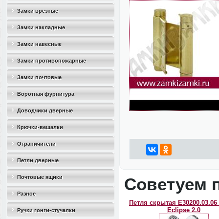
Замки врезные
Замки накладные
Замки навесные
Замки противопожарные
Замки почтовые
Воротная фурнитура
Доводчики дверные
Крючки-вешалки
Ограничители
дверные(стопоры)
Петли дверные
Почтовые ящики
Советуем 
Разное
Петля скрытая E30200.03.06 
Eclipse 2.0
Ручки гонги-стучалки