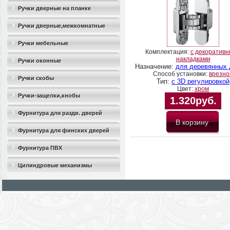
Ручки дверные на планке
Ручки дверные,межкомнатные
Ручки мебельные
Комплектация:
с декоратив
накладками
Ручки оконные
Назначение:
для деревянных 
Способ установки:
врезно
Ручки скобы
Тип:
с 3D регулировкой
Цвет:
хром
Ручки-защелки,кнобы
1.320руб.
Фурнитура для раздв. дверей
Фурнитура для финских дверей
Фурнитура ПВХ
Цилиндровые механизмы