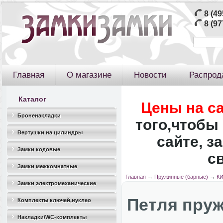
8 (49
8 (97
Главная
О магазине
Новости
Распрод
Каталог
Цены на с
Броненакладки
того,чтобы 
Вертушки на цилиндры
сайте, з
Замки кодовые
с
Замки межкомнатные
Главная
→
Пружинные (барные)
→
К
Замки электромеханические
Петля пруж
Комплекты ключей,нуклео
Накладки/WC-комплекты