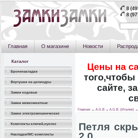
8 (49
8 (97
Главная
О магазине
Новости
Распрод
Каталог
Цены на с
Броненакладки
того,чтобы 
Вертушки на цилиндры
сайте, з
Замки кодовые
с
Замки межкомнатные
Главная
→
A.G.B
→
A.G.B. (Италия)
Замки электромеханические
Петля скры
Комплекты ключей,нуклео
2.0
Накладки/WC-комплекты