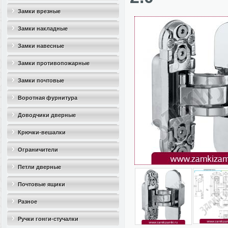
Замки врезные
Замки накладные
Замки навесные
Замки противопожарные
Замки почтовые
Воротная фурнитура
Доводчики дверные
Крючки-вешалки
Ограничители
дверные(стопоры)
Петли дверные
Почтовые ящики
Разное
Ручки гонги-стучалки