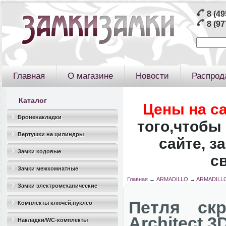
8 (49
8 (97
Главная
О магазине
Новости
Распрод
Каталог
Цены на с
Броненакладки
того,чтобы 
Вертушки на цилиндры
сайте, з
Замки кодовые
с
Замки межкомнатные
Главная
→
ARMADILLO
→
ARMADILLO
Замки электромеханические
Петля ск
Комплекты ключей,нуклео
Architect 3
Накладки/WC-комплекты