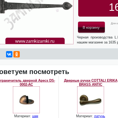
1
Для о
Черная производства L
нашем магазине за 1635 
оветуем посмотреть
граничитель дверной Apecs DS-
Дверные ручки COTTALI ERIKA
0002-AC
BRASS ANTIC
Материал:
цам
Материал:
латунь