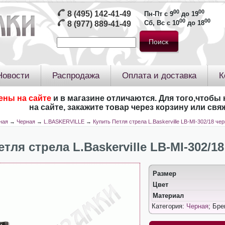
00
00
8 (495) 142-41-49
Пн-Пт с 9
до 19
00
00
Сб, Вс с 10
до 18
8 (977) 889-41-49
Новости
Распродажа
Оплата и доставка
К
ены на сайте
и в магазине отличаются. Для того,чтобы 
на сайте, закажите товар через корзину или св
ная
→
Черная
→
L.BASKERVILLE
→
Купить Петля стрела L.Baskerville LB-MI-302/18 че
етля стрела L.Baskerville LB-MI-302/1
Размер
Цвет
Материал
Категория:
Черная
; Бр