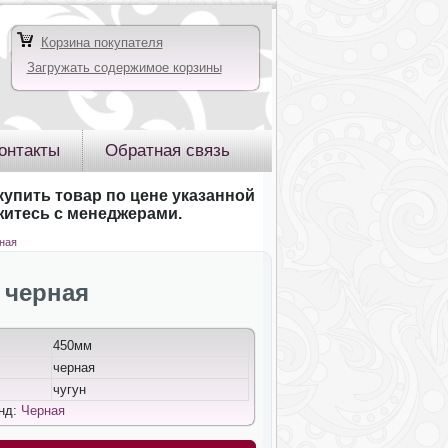
Корзина покупателя
Загружать содержимое корзины
онтакты
Обратная связь
купить товар по цене указанной
яжитесь с менеджерами.
рная
8 черная
450мм
черная
чугун
енд:
Черная