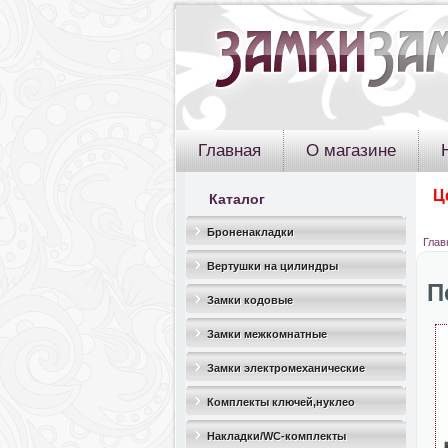
Главная
О магазине
Ц
Каталог
Броненакладки
Глав
Вертушки на цилиндры
П
Замки кодовые
Замки межкомнатные
Замки электромеханические
Комплекты ключей,нуклео
Накладки/WC-комплекты