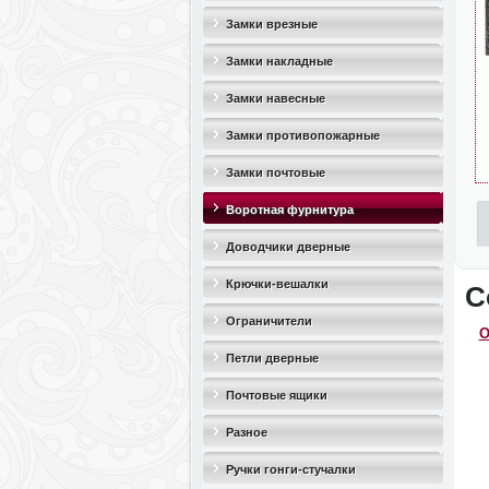
Замки врезные
Замки накладные
Замки навесные
Замки противопожарные
Замки почтовые
Воротная фурнитура
Доводчики дверные
Крючки-вешалки
С
Ограничители
О
дверные(стопоры)
Петли дверные
Почтовые ящики
Разное
Ручки гонги-стучалки