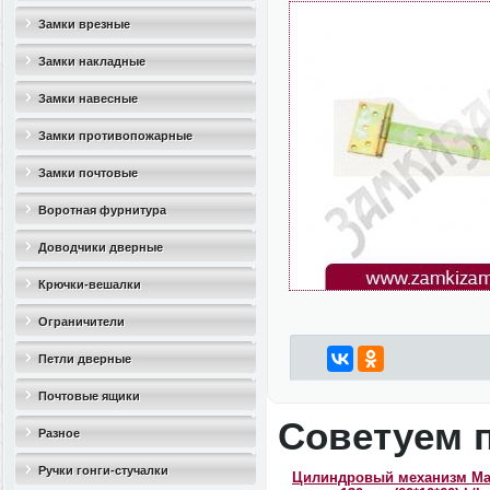
Замки врезные
Замки накладные
Замки навесные
Замки противопожарные
Замки почтовые
Воротная фурнитура
Доводчики дверные
Крючки-вешалки
Ограничители
дверные(стопоры)
Петли дверные
Почтовые ящики
Советуем 
Разное
Ручки гонги-стучалки
Цилиндровый механизм M