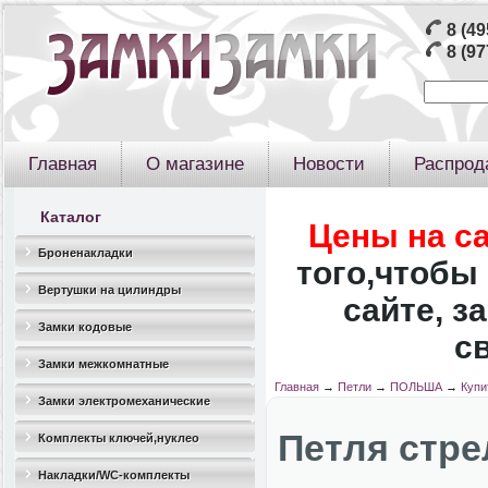
8 (49
8 (97
Главная
О магазине
Новости
Распрод
Каталог
Цены на с
Броненакладки
того,чтобы 
Вертушки на цилиндры
сайте, з
Замки кодовые
с
Замки межкомнатные
Главная
→
Петли
→
ПОЛЬША
→
Купи
Замки электромеханические
Петля стре
Комплекты ключей,нуклео
Накладки/WC-комплекты