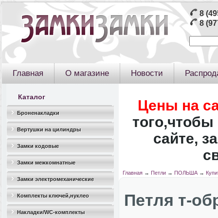
8 (49
8 (97
Главная
О магазине
Новости
Распрод
Каталог
Цены на с
Броненакладки
того,чтобы 
Вертушки на цилиндры
сайте, з
Замки кодовые
с
Замки межкомнатные
Главная
→
Петли
→
ПОЛЬША
→
Купи
Замки электромеханические
Петля т-об
Комплекты ключей,нуклео
Накладки/WC-комплекты