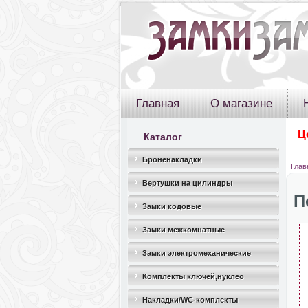
Главная
О магазине
Ц
Каталог
Броненакладки
Глав
Вертушки на цилиндры
П
Замки кодовые
Замки межкомнатные
Замки электромеханические
Комплекты ключей,нуклео
Накладки/WC-комплекты