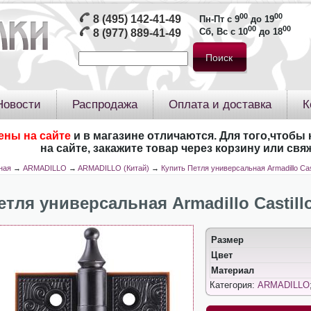
00
00
8 (495) 142-41-49
Пн-Пт с 9
до 19
00
00
Сб, Вс с 10
до 18
8 (977) 889-41-49
Новости
Распродажа
Оплата и доставка
К
ены на сайте
и в магазине отличаются. Для того,чтобы 
на сайте, закажите товар через корзину или св
ная
→
ARMADILLO
→
ARMADILLO (Китай)
→
Купить Петля универсальная Armadillo Cas
етля универсальная Armadillo Castill
Размер
Цвет
Материал
Категория:
ARMADILLO