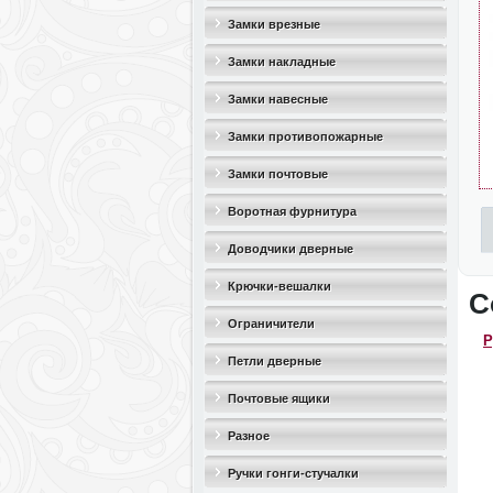
Замки врезные
Замки накладные
Замки навесные
Замки противопожарные
Замки почтовые
Воротная фурнитура
Доводчики дверные
Крючки-вешалки
С
Ограничители
Р
дверные(стопоры)
Петли дверные
Почтовые ящики
Разное
Ручки гонги-стучалки