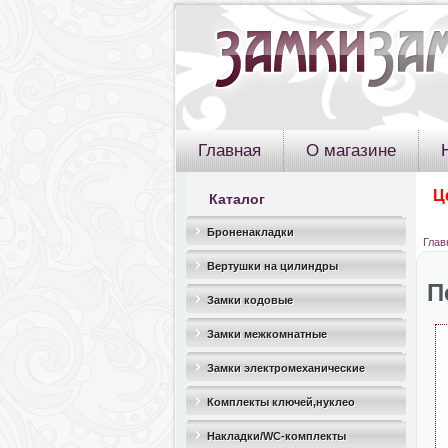
Главная
О магазине
Ц
Каталог
Броненакладки
Глав
Вертушки на цилиндры
П
Замки кодовые
Замки межкомнатные
Замки электромеханические
Комплекты ключей,нуклео
Накладки/WC-комплекты