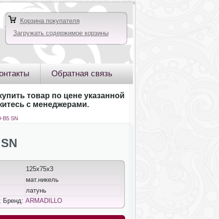
Корзина покупателя
Загружать содержимое корзины
онтакты
Обратная связь
купить товар по цене указанной
яжитесь с менеджерами.
0-B5 SN
 SN
125х75х3
мат.никель
латунь
; Бренд:
ARMADILLO