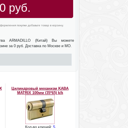
0 руб.
формления покупки добавьте товар в корзину.
ства ARMADILLO (Китай) Вы можете
зине за 0 руб. Доставка по Москве и МО.
X
Цилиндровый механизм KABA
MATRIX 100мм (35*65) k/k
Кол-во ключей:
5