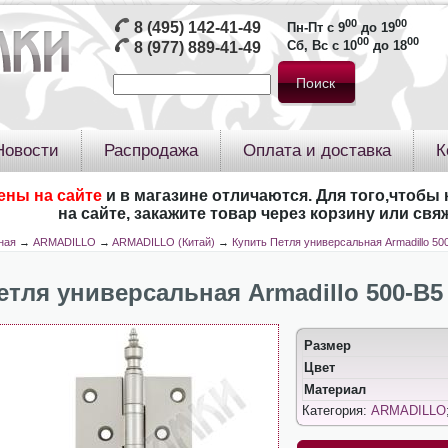
00
00
8 (495) 142-41-49
Пн-Пт с 9
до 19
00
00
Сб, Вс с 10
до 18
8 (977) 889-41-49
Новости
Распродажа
Оплата и доставка
К
ены на сайте
и в магазине отличаются. Для того,чтобы 
на сайте, закажите товар через корзину или св
ная
→
ARMADILLO
→
ARMADILLO (Китай)
→
Купить Петля универсальная Armadillo 50
етля универсальная Armadillo 500-B5
Размер
Цвет
Материал
Категория:
ARMADILLO