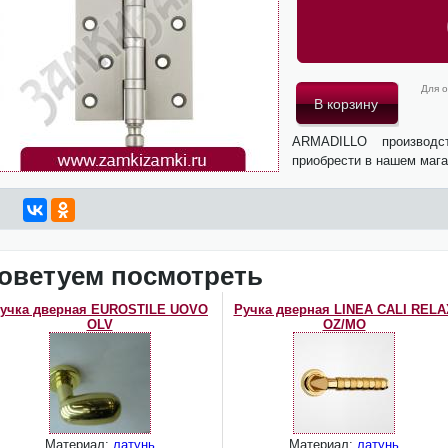
Для о
ARMADILLO производ
приобрести в нашем мага
оветуем посмотреть
учка дверная EUROSTILE UOVO
Ручка дверная LINEA CALI RELA
OLV
OZ/MO
Материал:
латунь
Материал:
латунь