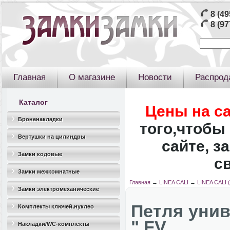
8 (49
8 (97
Главная
О магазине
Новости
Распрод
Каталог
Цены на с
Броненакладки
того,чтобы 
Вертушки на цилиндры
сайте, з
Замки кодовые
с
Замки межкомнатные
Главная
→
LINEA CALI
→
LINEA CALI 
Замки электромеханические
Петля унив
Комплекты ключей,нуклео
" FV
Накладки/WC-комплекты