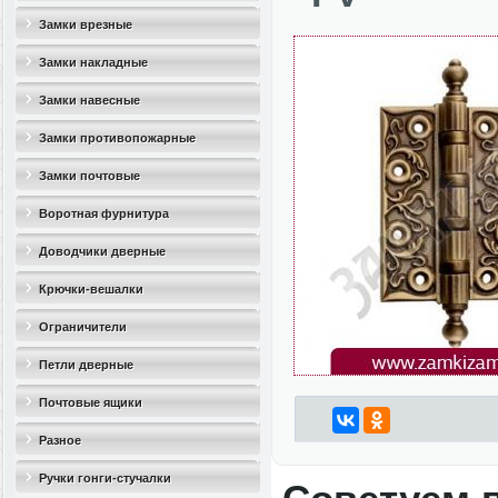
Замки врезные
Замки накладные
Замки навесные
Замки противопожарные
Замки почтовые
Воротная фурнитура
Доводчики дверные
Крючки-вешалки
Ограничители
дверные(стопоры)
Петли дверные
Почтовые ящики
Разное
Ручки гонги-стучалки