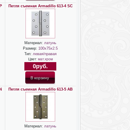
P
Петля съемная Armadillo 613-4 SC
Материал:
латунь
Размер:
100х75х2.5
Тип:
левая/правая
Цвет:
мат.хром
0руб.
N
Петля съемная Armadillo 613-5 AB
Материал:
латунь