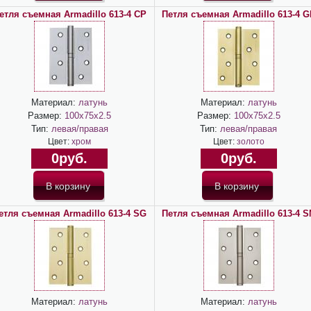
етля съемная Armadillo 613-4 CP
Петля съемная Armadillo 613-4 G
Материал:
латунь
Материал:
латунь
Размер:
100х75х2.5
Размер:
100х75х2.5
Тип:
левая/правая
Тип:
левая/правая
Цвет:
хром
Цвет:
золото
0руб.
0руб.
етля съемная Armadillo 613-4 SG
Петля съемная Armadillo 613-4 S
Материал:
латунь
Материал:
латунь