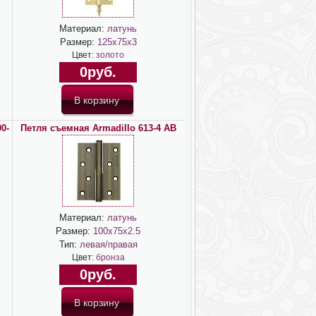
Материал:
латунь
Размер:
125х75х3
Цвет:
золото
0руб.
0-
Петля съемная Armadillo 613-4 AB
Материал:
латунь
Размер:
100х75х2.5
Тип:
левая/правая
Цвет:
бронза
0руб.