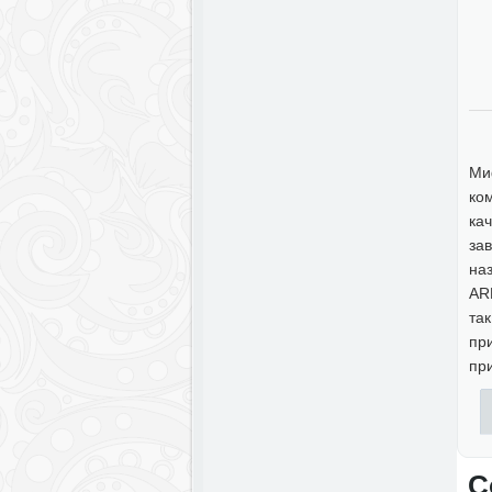
Ми
ко
ка
за
на
AR
та
пр
пр
С