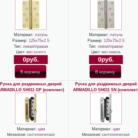
Материал:
латунь
Материал:
латунь
Размер:
125х75х2.5
Размер:
125х75х2.5
Тип:
левая/правая
Тип:
левая/правая
Цвет:
мат.золото
Цвет:
мат.никель
0руб.
0руб.
Ручка для раздвижных дверей
Ручка для раздвижных дверей
RMADILLO SH011 GP (комплект)
ARMADILLO SH011 SN (комплект
Материал:
цам
Материал:
цам
Механизм:
сантехническая
Механизм:
сантехническая