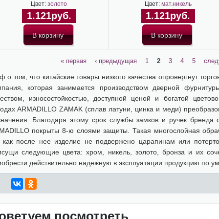
Цвет:
золото
Цвет:
мат.никель
1.121руб.
1.121руб.
« первая
‹ предыдущая
1
2
3
4
5
след
ф о том, что китайские товары низкого качества опровергнут тор
мпания, которая занимается производством дверной фурнитур
чеством, износостойкостью, доступной ценой и богатой цветов
водах ARMADILLO ZAMAK (сплав латуни, цинка и меди) преобразов
значения. Благодаря этому срок службы замков и ручек бренда 
MADILLO покрыты 8-ю слоями защиты. Такая многослойная обраб
к как после нее изделие не подвержено царапинам или потер
исущи следующие цвета: хром, никель, золото, бронза и их соч
иобрести действительно надежную в эксплуатации продукцию по у
оветуем посмотреть