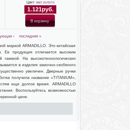
Цвет:
мат.золото
1.121руб.
ующая ›
последняя »
говой маркой ARMADILLO. Это китайская
ы. Ее продукция отличается высоким
ой гаммой. На высокотехнологических
ывается в изделия замочно-скобяного
существенно увеличен. Дверные ручки
отка получила название «TITANIUM»,
тостям еще долгое время. ARMADILLO
етания. Воспользуйтесь возможностью
меренной цене.