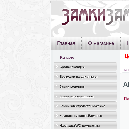
Главная
О магазине
Ц
Каталог
Броненакладки
Глав
Вертушки на цилиндры
A
Замки кодовые
Замки межкомнатные
Пе
Замки электромеханические
Комплекты ключей,нуклео
Накладки/WC-комплекты