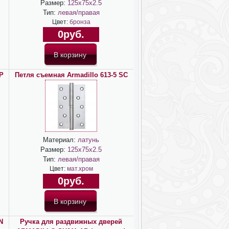
Размер:
125х75х2.5
Тип:
левая/правая
Цвет:
бронза
0руб.
P
Петля съемная Armadillo 613-5 SC
Материал:
латунь
Размер:
125х75х2.5
Тип:
левая/правая
Цвет:
мат.хром
0руб.
N
Ручка для раздвижных дверей