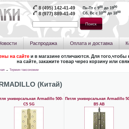
00
00
8 (495) 142-41-49
Пн-Пт с 9
до 19
00
00
Сб, Вс с 10
до 18
8 (977) 889-41-49
Новости
Распродажа
Оплата и доставка
К
ены на сайте
и в магазине отличаются. Для того,чтобы 
на сайте, закажите товар через корзину или св
ная
→
Термин таксономии
RMADILLO (Китай)
тля универсальная Armadillo 500-
Петля универсальная Armadillo 50
C5 SG
B5 AB