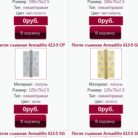
Размер:
100х75х2.5
Размер:
100х75х2.5
Тип:
левая/правая
Тип:
левая/правая
Цвет:
мат.золото
Цвет:
мат.никель
0руб.
0руб.
етля съемная Armadillo 613-5 CP
Петля съемная Armadillo 613-5 G
Материал:
латунь
Материал:
латунь
Размер:
125х75х2.5
Размер:
125х75х2.5
Тип:
левая/правая
Тип:
левая/правая
Цвет:
хром
Цвет:
золото
0руб.
0руб.
етля съемная Armadillo 613-5 SG
Петля съемная Armadillo 613-5 S