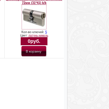
72мм (31*41) k/k
Кол-во ключей:
5
Цвет:
латунь,никель
0руб.