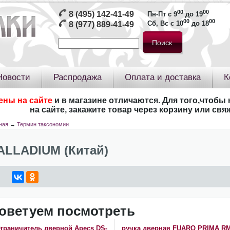
00
00
8 (495) 142-41-49
Пн-Пт с 9
до 19
00
00
Сб, Вс с 10
до 18
8 (977) 889-41-49
Новости
Распродажа
Оплата и доставка
К
ены на сайте
и в магазине отличаются. Для того,чтобы 
на сайте, закажите товар через корзину или св
ная
→
Термин таксономии
ALLADIUM (Китай)
оветуем посмотреть
граничитель дверной Apecs DS-
ручка дверная FUARO PRIMA R