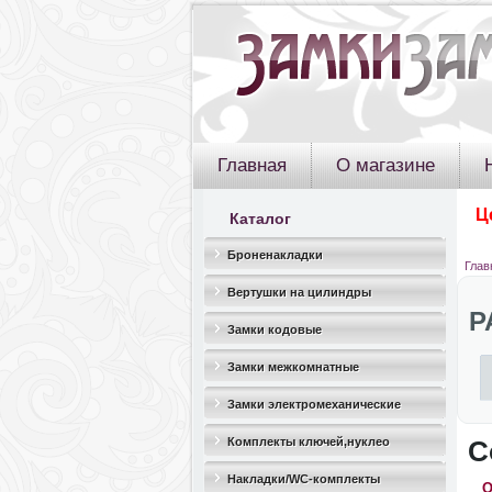
Главная
О магазине
Ц
Каталог
Броненакладки
Глав
Вертушки на цилиндры
P
Замки кодовые
Замки межкомнатные
Замки электромеханические
Комплекты ключей,нуклео
С
Накладки/WC-комплекты
О