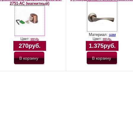
2751-AC (магнитный)
Материал:
цам
Цвет:
медь
Цвет:
медь.
270руб.
1.375руб.