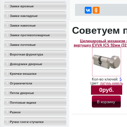
Замки врезные
Замки накладные
Замки навесные
Советуем 
Замки противопожарные
Цилиндровый механизм 
Замки почтовые
вертушку EVVA ICS 92мм (31*
Воротная фурнитура
Доводчики дверные
Крючки-вешалки
Кол-во ключей:
5
Цвет:
латунь,никель
Ограничители
0руб.
дверные(стопоры)
Петли дверные
Почтовые ящики
Разное
Ручки гонги-стучалки