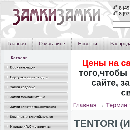
8 (49
8 (97
Главная
О магазине
Новости
Распрод
Каталог
Цены на с
Броненакладки
того,чтобы 
Вертушки на цилиндры
сайте, з
Замки кодовые
с
Замки межкомнатные
Главная
→
Термин 
Замки электромеханические
Комплекты ключей,нуклео
TENTORI (И
Накладки/WC-комплекты