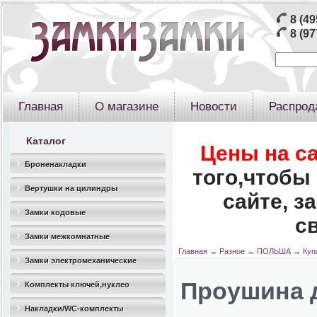
8 (49
8 (97
Главная
О магазине
Новости
Распрод
Каталог
Цены на с
Броненакладки
того,чтобы 
Вертушки на цилиндры
сайте, з
Замки кодовые
с
Замки межкомнатные
Главная
→
Разное
→
ПОЛЬША
→
Куп
Замки электромеханические
Проушина 
Комплекты ключей,нуклео
Накладки/WC-комплекты