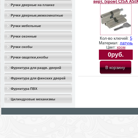
верт. (хром) CISA ASI
Ручки дверные на планке
Ручки дверные,межкомнатные
Ручки мебельные
Ручки оконные
Кол-во ключей:
5
Материал:
латунь
Ручки скобы
Цвет:
хром
0руб.
Ручки-защелки,кнобы
Фурнитура для раздв. дверей
Фурнитура для финских дверей
Фурнитура ПВХ
Цилиндровые механизмы