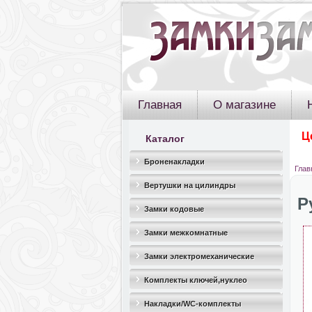
Главная
О магазине
Ц
Каталог
Броненакладки
Глав
Вертушки на цилиндры
Р
Замки кодовые
Замки межкомнатные
Замки электромеханические
Комплекты ключей,нуклео
Накладки/WC-комплекты