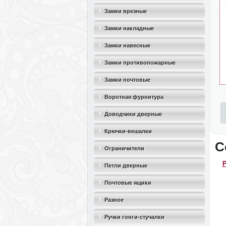
Замки врезные
Замки накладные
Замки навесные
Замки противопожарные
Замки почтовые
Воротная фурнитура
Доводчики дверные
Крючки-вешалки
С
Ограничители
Р
дверные(стопоры)
Петли дверные
Почтовые ящики
Разное
Ручки гонги-стучалки