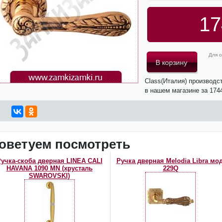
17
Для о
Class(Италия) производ
в нашем магазине за 174
оветуем посмотреть
учка-скоба дверная LINEA CALI
Ручка дверная Melodia Libra мод
HAVANA 1090 MN (хрусталь
229Q
SWAROVSKI)