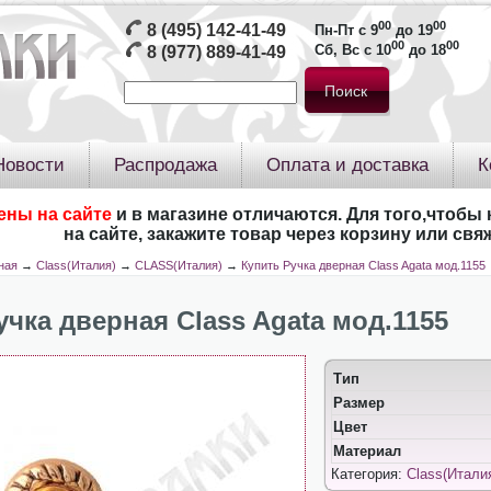
00
00
8 (495) 142-41-49
Пн-Пт с 9
до 19
00
00
Сб, Вс с 10
до 18
8 (977) 889-41-49
Новости
Распродажа
Оплата и доставка
К
ены на сайте
и в магазине отличаются. Для того,чтобы 
на сайте, закажите товар через корзину или св
ная
→
Class(Италия)
→
CLASS(Италия)
→
Купить Ручка дверная Class Agata мод.1155
учка дверная Class Agata мод.1155
Тип
Размер
Цвет
Материал
Категория:
Class(Итали