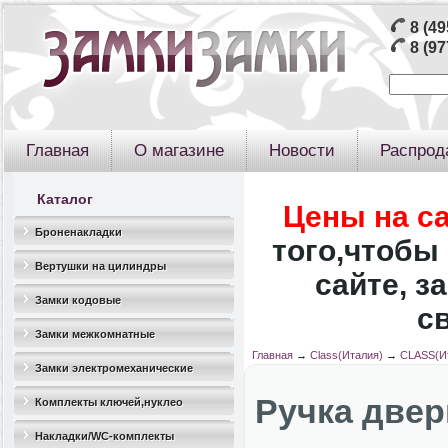
8 (49
8 (97
Главная
О магазине
Новости
Распрод
Каталог
Цены на с
Броненакладки
того,чтобы 
Вертушки на цилиндры
сайте, з
Замки кодовые
с
Замки межкомнатные
Главная
→
Class(Италия)
→
CLASS(И
Замки электромеханические
Ручка двер
Комплекты ключей,нуклео
Накладки/WC-комплекты