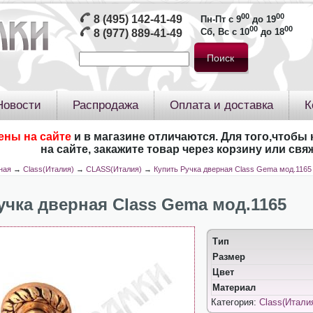
00
00
8 (495) 142-41-49
Пн-Пт с 9
до 19
00
00
Сб, Вс с 10
до 18
8 (977) 889-41-49
Новости
Распродажа
Оплата и доставка
К
ены на сайте
и в магазине отличаются. Для того,чтобы 
на сайте, закажите товар через корзину или св
ная
→
Class(Италия)
→
CLASS(Италия)
→
Купить Ручка дверная Class Gema мод.1165
учка дверная Class Gema мод.1165
Тип
Размер
Цвет
Материал
Категория:
Class(Итали