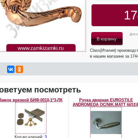
17
Для о
Class(Италия) производ
в нашем магазине за 174
оветуем посмотреть
Замок врезной БИФ-0010-1*3-ЛК
Ручка дверная EUROSTILE
ANDROMEDA OC/NIK.MATT 6651\
Кол-во ключей:
3