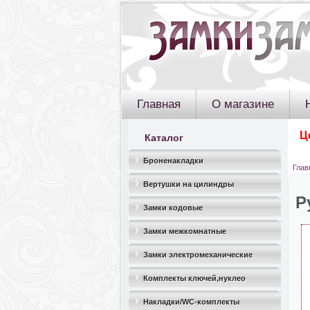
Главная
О магазине
Ц
Каталог
Броненакладки
Глав
Вертушки на цилиндры
Р
Замки кодовые
Замки межкомнатные
Замки электромеханические
Комплекты ключей,нуклео
Накладки/WC-комплекты