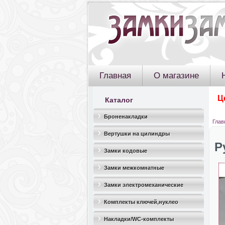
Главная
О магазине
Ц
Каталог
Броненакладки
Глав
Вертушки на цилиндры
Р
Замки кодовые
Замки межкомнатные
Замки электромеханические
Комплекты ключей,нуклео
Накладки/WC-комплекты