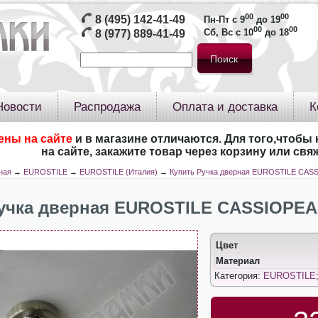
00
00
8 (495) 142-41-49
Пн-Пт с 9
до 19
00
00
Сб, Вс с 10
до 18
8 (977) 889-41-49
Новости
Распродажа
Оплата и доставка
К
ены на сайте
и в магазине отличаются. Для того,чтобы 
на сайте, закажите товар через корзину или св
ная
→
EUROSTILE
→
EUROSTILE (Италия)
→
Купить Ручка дверная EUROSTILE CAS
учка дверная EUROSTILE CASSIOPEA
Цвет
Материал
Категория:
EUROSTILE