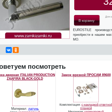
3
Для о
EUROSTILE производс
приобрести в нашем маг
МО.
оветуем посмотреть
чка дверная ITALIAN PRODUCTION
Замок врезной ПРОСАМ 89600
ZAAFIRA BLACK-GOLD
Комплектация:
с накладкой,ответно
планкой
Материал:
латунь
Механизм:
цилиндровый