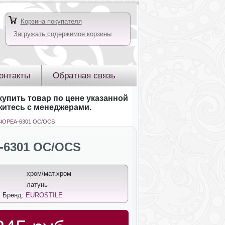
Корзина покупателя
Загружать содержимое корзины
онтакты
Обратная связь
купить товар по цене указанной
яжитесь с менеджерами.
SIOPEA-6301 OC/OCS
-6301 OC/OCS
хром/мат.хром
латунь
; Бренд:
EUROSTILE