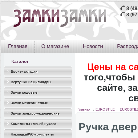
8 (49
8 (97
Главная
О магазине
Новости
Распрод
Каталог
Цены на с
Броненакладки
того,чтобы 
Вертушки на цилиндры
сайте, з
Замки кодовые
с
Замки межкомнатные
Главная
→
EUROSTILE
→
EUROSTILE
Замки электромеханические
Ручка две
Комплекты ключей,нуклео
Накладки/WC-комплекты