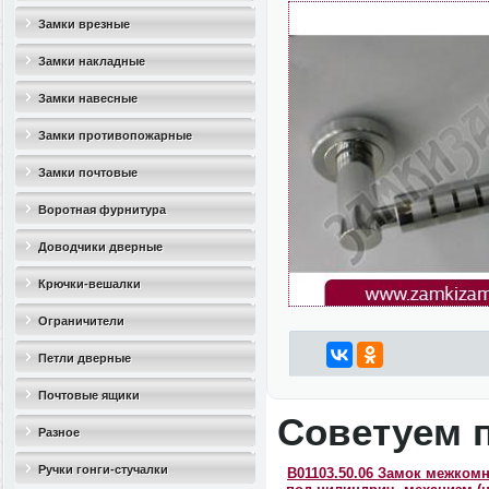
Замки врезные
Замки накладные
Замки навесные
Замки противопожарные
Замки почтовые
Воротная фурнитура
Доводчики дверные
Крючки-вешалки
Ограничители
дверные(стопоры)
Петли дверные
Почтовые ящики
Советуем 
Разное
Ручки гонги-стучалки
B01103.50.06 Замок межком