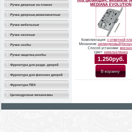
под цилиндрич. механизм (н
MEDIANA EVOLUTION
Ручки дверные на планке
Ручки дверные,межкомнатные
Ручки мебельные
Ручки оконные
Комплектация:
с ответной пл
Механизм:
цилиндровый(безш
Ручки скобы
Способ установки:
врезно
Цвет:
никель\глянец
Ручки-защелки,кнобы
1.250руб.
Фурнитура для раздв. дверей
Фурнитура для финских дверей
Фурнитура ПВХ
Цилиндровые механизмы