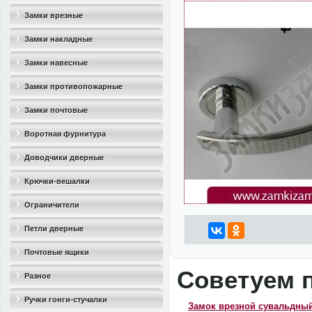
Замки врезные
Замки накладные
Замки навесные
Замки противопожарные
Замки почтовые
Воротная фурнитура
Доводчики дверные
Крючки-вешалки
Ограничители
дверные(стопоры)
Петли дверные
Почтовые ящики
Советуем 
Разное
Ручки гонги-стучалки
Замок врезной сувальдный