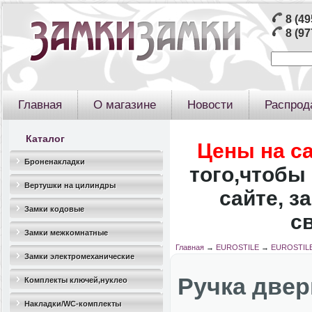
8 (49
8 (97
Главная
О магазине
Новости
Распрод
Каталог
Цены на с
Броненакладки
того,чтобы 
Вертушки на цилиндры
сайте, з
Замки кодовые
с
Замки межкомнатные
Главная
→
EUROSTILE
→
EUROSTILE
Замки электромеханические
Ручка две
Комплекты ключей,нуклео
Накладки/WC-комплекты